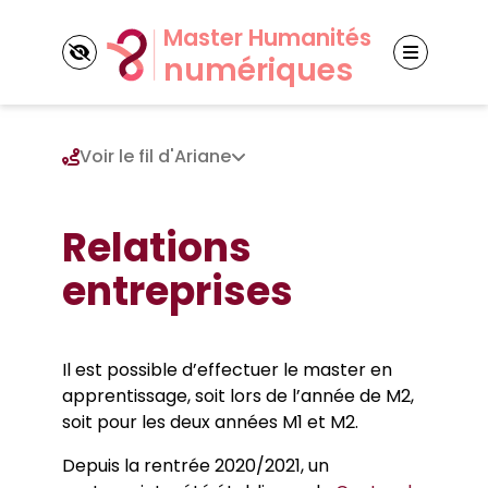
Panneau de gestion des cookies
Voir le fil d'Ariane
Découvrir la mention
Relations
entreprises
Nos cinq parcours
Master CEN
Master GSI
Nos partenaires
Master NET
Il est possible d’effectuer le master en
Partenaires universitaires
Master ACEHN
apprentissage, soit lors de l’année de M2,
Actualités
Partenaires socio-économiques
Master MTN
soit pour les deux années M1 et M2.
Depuis la rentrée 2020/2021, un