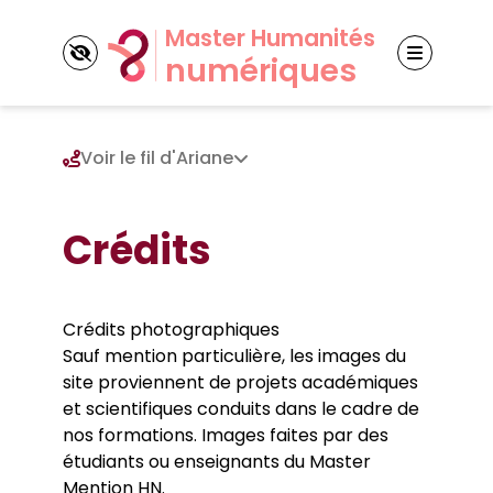
Panneau de gestion des cookies
Voir le fil d'Ariane
Découvrir la mention
Crédits
Nos cinq parcours
Master CEN
Crédits photographiques
Master GSI
Nos partenaires
Sauf mention particulière, les images du
Master NET
site proviennent de projets académiques
Partenaires universitaires
Master ACEHN
Actualités
Partenaires socio-économiques
et scientifiques conduits dans le cadre de
Master MTN
nos formations. Images faites par des
étudiants ou enseignants du Master
Mention HN.