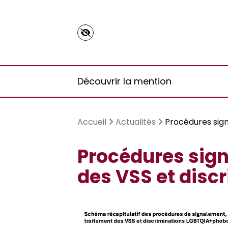
Cookies management panel
Découvrir la mention
Accueil
Actualités
Procédures sig
Procédures sign
Présentation
Master CEN
Partenaires universitaires
Accès à l’ACM Digital Library
des VSS et dis
Master GSI
Partenaires socio-économiques
Actualités passées