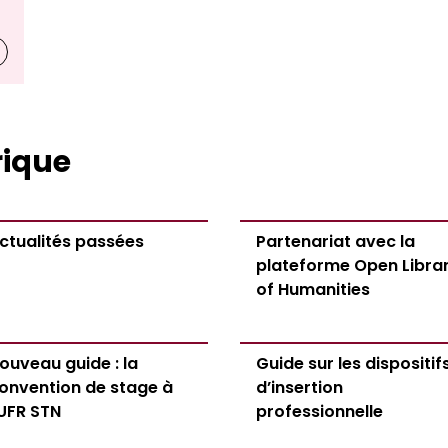
 notes - sem. 1
rique
 mars 2026
026 : votre avis compte
ctualités passées
Partenariat avec la
plateforme Open Libra
of Humanities
 examen et traitement des
phobes
ouveau guide : la
Guide sur les dispositif
onvention de stage à
d’insertion
2027
’UFR STN
professionnelle