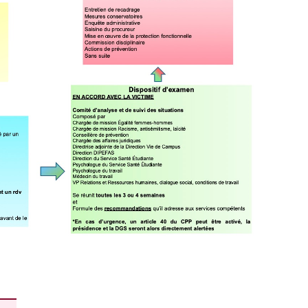
pen Library of Humanities
giat
stage à l’UFR STN
on professionnelle
: mobilités d’études Europe
squ’au 13 février 2026