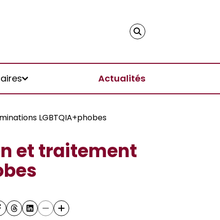
aires
Actualités
riminations LGBTQIA+phobes
n et traitement
obes