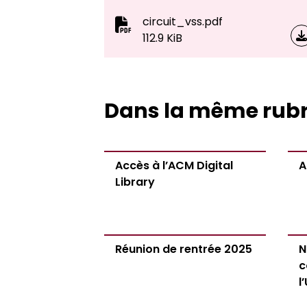
circuit_vss.pdf
Revue Neural, abonnement
112.9 KiB
Note d’information sur la saisie de
Dans la même rub
Forum Alternance 2026 - jeudi 19
Évaluation des formations 2025–2
Accès à l’ACM Digital
A
Library
Procédures signalement, écoute,
VSS et discriminations LGBTQIA+
Réunion de rentrée 2025
N
c
Aménagements handicap 2026-
l