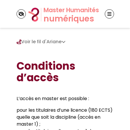
Panneau de gestion des cookies
Voir le fil d'Ariane
Découvrir la mention
Conditions
d’accès
Nos cinq parcours
Master CEN
Master GSI
Nos partenaires
Master NET
L’accès en master est possible :
Partenaires universitaires
Master ACEHN
Actualités
Partenaires socio-économiques
Master MTN
pour les titulaires d’une licence (180 ECTS)
quelle que soit la discipline (accès en
master 1) ;