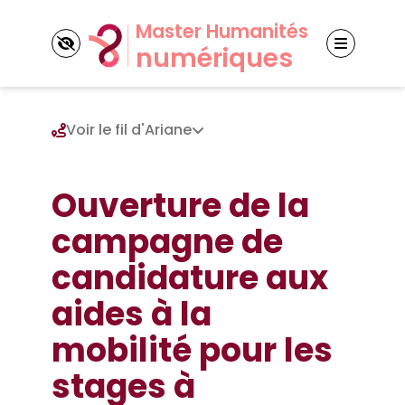
Cookies management panel
Voir le fil d'Ariane
Découvrir la mention
Ouverture de la
campagne de
Nos cinq parcours
Master CEN
candidature aux
Master GSI
Nos partenaires
Master NET
aides à la
Partenaires universitaires
Master ACEHN
Actualités
Partenaires socio-économiques
Master MTN
mobilité pour les
stages à